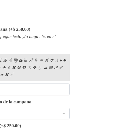
pana
(+
$
250.00
)
regue texto y/o haga clic en el
︎ ♋︎ ♌︎ ♍︎ ♎︎ ♏︎ ♐︎ ♑︎ ♒︎ ♓︎ ✡︎ ☆︎ ♠︎ ♣︎
 ♪︎ ✈︎ ✌︎ ✖︎ ☢︎ ☸︎ ♨︎ ❖︎ ☼︎ ☁︎ ✉︎ ☭︎ ✔︎
 ❧︎ ✘︎ ☄︎
xto de la campana
(+
$
250.00
)