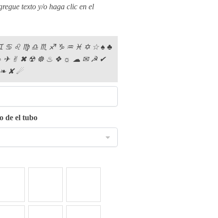
regue texto y/o haga clic en el
︎ ♋︎ ♌︎ ♍︎ ♎︎ ♏︎ ♐︎ ♑︎ ♒︎ ♓︎ ✡︎ ☆︎ ♠︎ ♣︎
 ♪︎ ✈︎ ✌︎ ✖︎ ☢︎ ☸︎ ♨︎ ❖︎ ☼︎ ☁︎ ✉︎ ☭︎ ✔︎
 ❧︎ ✘︎ ☄︎
to de el tubo