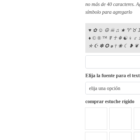
no más de 40 caracteres. Ag
símbolo para agregarlo
♥︎ ✿︎ ☺︎ ☮︎ ☠︎ ♫︎ ★︎ ♈︎ ♉︎ ♊
♦︎ ©︎ ®︎ ™︎ ☤︎ ☥︎ ☬︎ ☯︎ ♀︎ ♂︎
✯︎ ☪︎ ✽︎ ✪︎ ๑︎ †︎ ❀︎ ☾︎ ❥︎ ❦︎
Elija la fuente para el tex
comprar estuche rígido