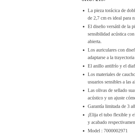
La pieza torácica de do
de 2,7 cm es ideal para 
El diseño versátil de la 
sensibilidad acústica co
abierta.
Los auriculares con dise
adaptarse a la trayectoria
El anillo antifrío y el d
Los materiales de caucho 
usuarios sensibles a las a
Las olivas de sellado su
acústico y un ajuste cóm
Garantía limitada de 3 añ
¡Elija el tubo flexible y 
y acabado respectivament
Model : 7000002971