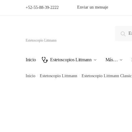
Skip
Skip
Enviar un mensaje
+52-55-88-39-2222
to
to
navigation
content
Buscar
Busc
por:
Estetoscopio Littmann
Inicio
Estetoscopios Littmann
Más…
Inicio
/
Estetoscopio Littmann
/
Estetoscopio Littmann Classic