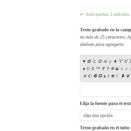
Solo quedan 2 artículos.
Texto grabado en la cam
no más de 25 caracteres. Ag
símbolo para agregarlo
♥︎ ✿︎ ☺︎ ☮︎ ☠︎ ♫︎ ★︎ ♈︎ ♉︎ ♊
♦︎ ©︎ ®︎ ™︎ ☤︎ ☥︎ ☬︎ ☯︎ ♀︎ ♂︎
✯︎ ☪︎ ✽︎ ✪︎ ๑︎ †︎ ❀︎ ☾︎ ❥︎ ❦︎
Elija la fuente para el te
Texto grabado en el tubo