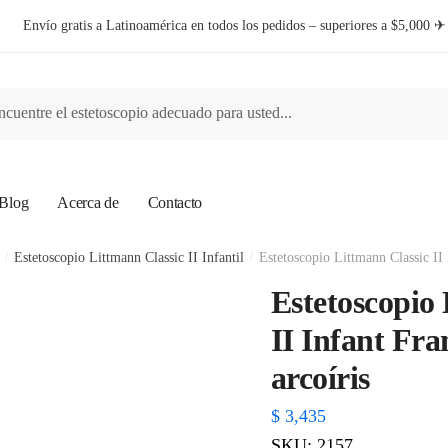
Envío gratis a Latinoamérica en todos los pedidos – superiores a $5,000 ✈︎
ar
Blog
Acerca de
Contacto
/
Estetoscopio Littmann Classic II Infantil
/
Estetoscopio Littmann Classic II
Estetoscopio
II Infant Fr
arcoíris
$
3,435
SKU: 2157