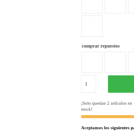
comprar repuestos
Estetoscopio
Littmann
Classic
II
¡Solo quedan 2 artículos en
Infant
stock!
Frambuesa
/
Aceptamos los siguientes p
Acabado