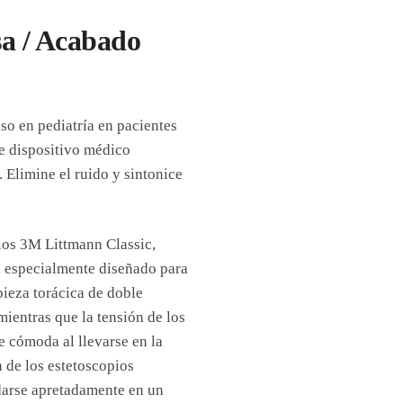
sa / Acabado
so en pediatría en pacientes
e dispositivo médico
. Elimine el ruido y sintonice
pios 3M Littmann Classic,
á especialmente diseñado para
 pieza torácica de doble
mientras que la tensión de los
e cómoda al llevarse en la
n de los estetoscopios
rdarse apretadamente en un