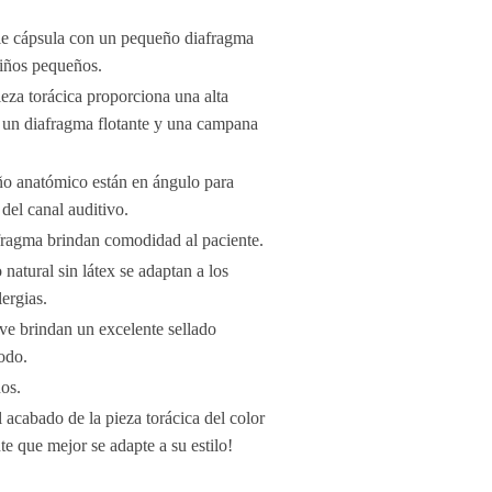
ble cápsula con un pequeño diafragma
niños pequeños.
pieza torácica proporciona una alta
n un diafragma flotante y una campana
ño anatómico están en ángulo para
 del canal auditivo.
iafragma brindan comodidad al paciente.
natural sin látex se adaptan a los
lergias.
ave brindan un excelente sellado
odo.
os.
el acabado de la pieza torácica del color
e que mejor se adapte a su estilo!