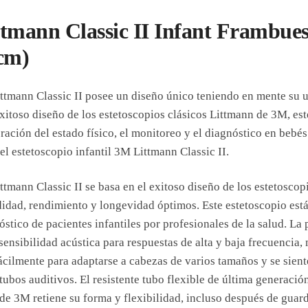
ttmann Classic II Infant Frambue
1cm)
ittmann Classic II posee un diseño único teniendo en mente su u
itoso diseño de los estetoscopios clásicos Littmann de 3M, est
oración del estado físico, el monitoreo y el diagnóstico en bebés
el estetoscopio infantil 3M Littmann Classic II.
ittmann Classic II se basa en el exitoso diseño de los estetosco
idad, rendimiento y longevidad óptimos. Este estetoscopio est
nóstico de pacientes infantiles por profesionales de la salud. La
ensibilidad acústica para respuestas de alta y baja frecuencia, 
fácilmente para adaptarse a cabezas de varios tamaños y se sient
 tubos auditivos. El resistente tubo flexible de última generació
I de 3M retiene su forma y flexibilidad, incluso después de gua